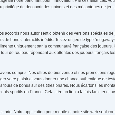
geant notre penchant pour l’innovation. Par ces alliances, vou
 du privilège de découvrir des univers et des mécaniques de jeu 
Nos accords nous autorisent d’obtenir des versions spéciales de
urs de bonus interactifs inédits. Testez un jeu de type “megaw
alimenté uniquement par la communauté française des joueurs. 
 tour de rouleau répondant aux attentes des joueurs français les 
s l’avons compris. Nos offres de bienvenue et nos promotions rég
er votre plaisir et vous donner une chance authentique de teste
 des tours de bonus sur des titres phares. Nous écartons les mo
nts sportifs en France. Cela crée un lien à la fois familier e
c brio. Notre application pour mobile et notre site web sont con