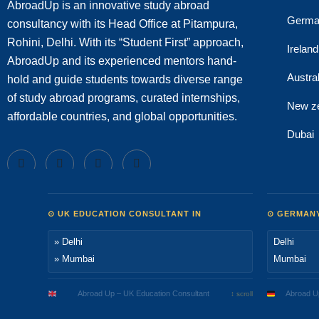
AbroadUp is an innovative study abroad
Germa
consultancy with its Head Office at Pitampura,
Rohini, Delhi. With its “Student First” approach,
Ireland
AbroadUp and its experienced mentors hand-
Austral
hold and guide students towards diverse range
of study abroad programs, curated internships,
New z
affordable countries, and global opportunities.
Dubai
⊙ UK EDUCATION CONSULTANT IN
⊙ GERMANY
» Delhi
Delhi
» Mumbai
Mumbai
» Bangalore
Bangalore
» Hyderabad
Hyderabad
Abroad Up – UK Education Consultant
Abroad U
↕ scroll
» Chennai
Chennai