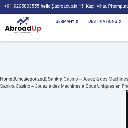
+91-9205803555
hello@abroadup.in
15, Kapil Vihar, Pitampur
GERMANY
DESTINATIONS
Home
Uncategorized
Sankra Casino – Jouez à des Machines
Sankra Casino – Jouez à des Machines à Sous Uniques en Fr