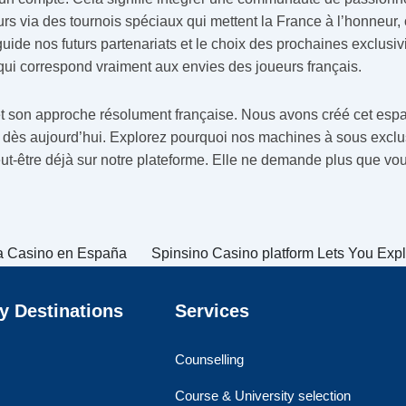
eurs via des tournois spéciaux qui mettent la France à l’honneu
ide nos futurs partenariats et le choix des prochaines exclusi
qui correspond vraiment aux envies des joueurs français.
 son approche résolument française. Nous avons créé cet espac
dès aujourd’hui. Explorez pourquoi nos machines à sous exclusiv
eut-être déjà sur notre plateforme. Elle ne demande plus que vo
a Casino en España
Spinsino Casino platform Lets You Exp
y Destinations
Services
Counselling
Course & University selection