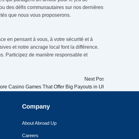
r, ou des défis communautaires sur nos dernières
vités que nous vous proposerons.
e en pensant à vous, à votre sécurité et à
es et notre ancrage local font la différence.
us. Participez de manière responsable et
Next
Next Post
lore Casino Games That Offer Big Payouts in UK
Company
About Abroad Up
Careers