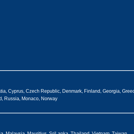
Kolkata
Pune
d
Ahmedabad
Noida
Gurgaon
Faridabad
h
Chandigarh
Amritsar
Ludhiana
Jalandhar
Dehradun
Jaipur
Surat
oatia, Cyprus, Czech Republic, Denmark, Finland, Georgia, Greec
Nagpur
nd, Russia, Monaco, Norway
Indore
Bhopal
Meerut
Ghaziabad
Sonipat
a, Malaysia, Mauritius, SriLanka, Thailand, Vietnam, Taiwan