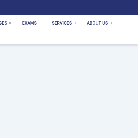
GES
EXAMS
SERVICES
ABOUT US