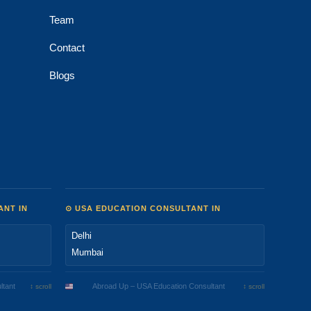
Team
Contact
Blogs
ANT IN
⊙ USA EDUCATION CONSULTANT IN
Delhi
Mumbai
Bangalore
Hyderabad
ltant
Abroad Up – USA Education Consultant
↕ scroll
↕ scroll
Chennai